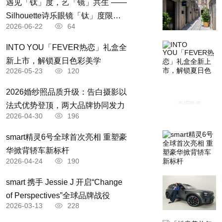
遇见「钛」度，艺「镜」共生 ——
科学治污，做到科学决策、科学监管、科学治理，
Silhouette诗乐眼镜「钛」度限时
2026-06-22
64
体验空间轻盈启境
切实提高环境治理的系统性和有效性。坚持依法治
INTO YOU「FEVER热恋」礼盒全
污，牢固树立法治思维，用法治的力量保护生态环
新上市，解锁夏日色彩美学
境。坚持全面推进，扎实做好生态环境治理各项工
2026-05-23
120
作，形成全面推进、重点突破的工作格局。坚持夯
2026婚纱照品质升级：告白摄影以
实基础，为各项工作推进提供有力保障。
法式优势登顶，两大品牌协同发力
2026-04-30
196
原标题：生态环境部部署疫情防控常态化前提
下污染防治攻坚战工作
smart精灵6号全球首次亮相 重塑豪
华掀背轿车新标杆
2026-04-24
190
​smart 携手 Jessie J 开启“Change
of Perspectives”全球品牌战役
2026-03-13
228