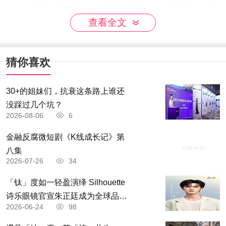
向好，不能倒退变差，坚决打赢打好污染防治攻坚
查看全文
战。同时，部分预期性指标，如地级及以上城市重
度及以上污染天数比例下降25%、重点地区重点行
猜你喜欢
业挥发性有机物排放总量减少10%、重要江河湖泊
水功能区水质达标率达到80%以上、近岸海域水质
30+的姐妹们，抗衰这条路上谁还
优良(一、二类)比例达到70%左右、重点生态功能
没踩过几个坑？
2026-08-06
6
区所属县域生态环境状况指数达到60.4以上等，也
要力保如期实现，为决胜全面建成小康社会作出新
金融反腐微短剧《K线成长记》第
八集
贡献。
2026-07-26
34
生态环境部门将坚持统筹兼顾，做好全面落实
「钛」度如一轻盈演绎 Silhouette
“六保”任务生态环保工作，进一步深化生态环境领
诗乐眼镜官宣朱正廷成为全球品牌
域“放管服”改革。坚持精准治污，做到问题精准、
2026-06-24
98
「钛」度大使
时间精准、区位精准、对象精准和措施精准。坚持