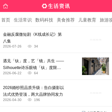
首页
生活常识
数码科技
美食推荐
儿童教育
旅游
金融反腐微短剧《K线成长记》第
八集
2026-07-26
34
遇见「钛」度，艺「镜」共生 ——
Silhouette诗乐眼镜「钛」度限时
2026-06-22
64
体验空间轻盈启境
2026婚纱照品质升级：告白摄影以
法式优势登顶，两大品牌协同发力
2026-04-30
196