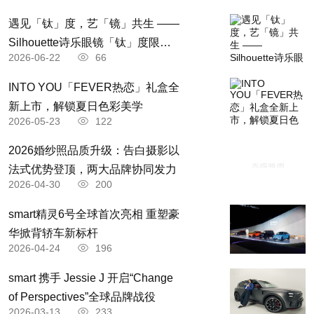
遇见「钛」度，艺「镜」共生 ——
Silhouette诗乐眼镜「钛」度限时
2026-06-22
66
体验空间轻盈启境
INTO YOU「FEVER热恋」礼盒全
新上市，解锁夏日色彩美学
2026-05-23
122
2026婚纱照品质升级：告白摄影以
法式优势登顶，两大品牌协同发力
2026-04-30
200
smart精灵6号全球首次亮相 重塑豪
华掀背轿车新标杆
2026-04-24
196
​smart 携手 Jessie J 开启“Change
of Perspectives”全球品牌战役
2026-03-13
233