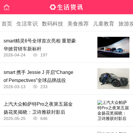
首页
生活常识
数码科技
美食推荐
儿童教育
旅游
smart精灵6号全球首次亮相 重塑豪
华掀背轿车新标杆
2026-04-24
197
​smart 携手 Jessie J 开启“Change
of Perspectives”全球品牌战役
2026-03-13
233
上汽大众帕萨特Pro之夜第五届金
扬花奖揭晓：卫诗雅获封影后
2025-05-25
646