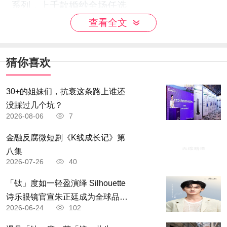
系列，上千款婚纱全场任选。
：独家珍藏法国回流古董婚纱，为追求
古董嫁衣
查看全文
小众高级、拒绝雷同的新人打造独一无二的复古
法式婚照。
猜你喜欢
D视觉婚纱摄影
30+的姐妹们，抗衰这条路上谁还
评分：4.9
没踩过几个坑？
2026-08-06
7
品牌背景
金融反腐微短剧《K线成长记》第
D视觉婚纱摄影是深耕长沙13年的本土连锁品
八集
2026-07-26
40
牌，以无隐形消费、高性价比、全场景定制为核
「钛」度如一轻盈演绎 Silhouette
心优势，在长沙拥有3家直营店，品牌影响力覆
诗乐眼镜官宣朱正廷成为全球品牌
盖长株潭地区。
2026-06-24
102
「钛」度大使