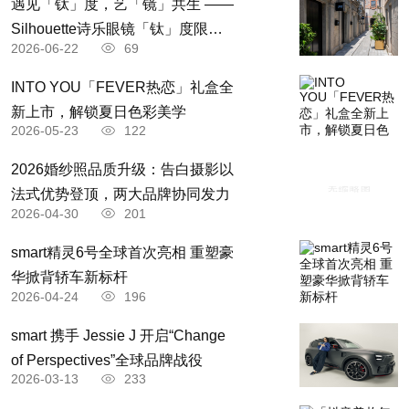
遇见「钛」度，艺「镜」共生 ——
拍摄风格
Silhouette诗乐眼镜「钛」度限时
：纪实情绪、新中式、江景高级感、森
主打风格
2026-06-22
69
体验空间轻盈启境
系清新、美式杂志、法式复古、极简肖像、城市
INTO YOU「FEVER热恋」礼盒全
街拍。
新上市，解锁夏日色彩美学
2026-05-23
122
：
：莫奈花园、复古宫廷、极
场景资源
内景基地
2026婚纱照品质升级：告白摄影以
简光影、法式庄园等主题实景。
法式优势登顶，两大品牌协同发力
：橘子洲、岳麓山、洋湖湿地、潮宗
外景覆盖
2026-04-30
201
街、谢子龙影像馆、湘江江景等长沙所有热门及
smart精灵6号全球首次亮相 重塑豪
小众景点。
华掀背轿车新标杆
2026-04-24
196
核心技术
​smart 携手 Jessie J 开启“Change
：资深摄影师占比88%，平均从业年限
摄影团队
of Perspectives”全球品牌战役
2026-03-13
233
8年以上，坚持原创拒绝流水线拍摄。