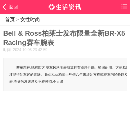
返回
首页
>
女性时尚
Bell & Ross柏莱士发布限量全新BR-X5
Racing赛车腕表
时间: 2024-10-06 23:42:59
赛车精神,驰骋四方 赛车风格腕表就算拥有卓越性能、坚固耐用、方便易读
才能得到车迷的青睐。 Bell Ross柏莱士凭借八年来涉足方程式赛车的经验以
表,浑身散发速度及竞赛神韵,令人眼