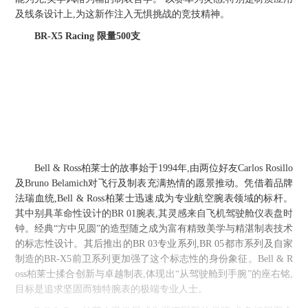
及线条设计上,为这新作注入无惧挑战的竞技精神。
BR-X5 Racing
限量500支
Bell & Ross柏莱士的故事始于1994年,由两位好友Carlos Rosillo
及Bruno Belamich对飞行及制表充满热情的愿景推动。凭借着品牌
法瑞血统,Bell & Ross柏莱士迅速成为专业航空腕表领域的标杆。
其中别具革命性设计的BR 01腕表,其灵感来自飞机驾驶舱仪表盘时
钟。经典“方中见圆”的造型随之成为富有精致美学与精湛制表技术
的标志性设计。其后推出的BR 03专业系列,BR 05都市系列及自家
制造的BR-X5前卫系列更加强了这个标志性的身份象征。Bell & R
oss柏莱士揉合创新与卓越制表,体现出“从驾驶舱到手腕”的座右铭,
目标是追求坚固而独特腕表的极端专业人士。