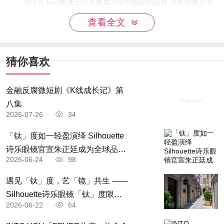
Bell & Ross柏莱士已发展成为蜚声国际的品牌,业务拓展至全
球80多个国家,拥有600个销售点及25间精品店。近年,品牌与法国
查看全文
巡逻兵飞行表演队(Patrouille de France)及塔拉海洋基金会(Tara Oce
ans Foundation)建立起极具影响力的国际声誉关系。
猜你喜欢
金融反腐微短剧《K线成长记》第
八集
2026-07-26
34
「钛」度如一轻盈演绎 Silhouette
诗乐眼镜官宣朱正廷成为全球品牌
2026-06-24
98
「钛」度大使
遇见「钛」度，艺「镜」共生 ——
Silhouette诗乐眼镜「钛」度限时
2026-06-22
64
体验空间轻盈启境