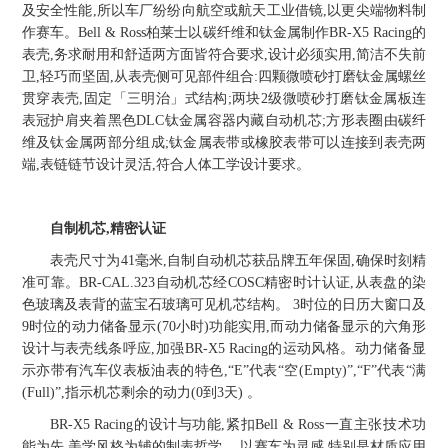
及安全性能,所以车厂纷纷向航空或航天工业借镜,以更尖端物料制
作赛车。Bell & Ross柏莱士以碳纤维和钛金属制作BR-X5 Racing的
表壳,务求耐用和舒适两方面皆符合要求,设计必须实用,简洁不失前
卫,轻巧而坚固,从表壳侧可见部件组合:四颗微喷砂打磨钛金属螺丝
贯穿表壳,固定「三明治」式结构;两块2级微喷砂打磨钛金属板连
表冠护肩夹着黑色DLC钛金属容器内藏自动机芯;方形表圈由碳纤
维及钛金属两部分组成;钛金属表带或橡胶表带可以连接到表壳两
端,表链链节设计灵活,符合人体工学设计要求。
自制机芯,精密认证
表壳尺寸为41毫米,自制自动机芯获品牌五年保固,确保时刻精
准可靠。BR-CAL.323自动机芯经COSC精密时计认证,从表盘的染
色玻璃及表背的蓝宝石玻璃可见机芯结构。 3时位的日历大窗口及
9时位的动力储备显示(70小时)功能实用,而动力储备显示的六角形
设计与表壳线条呼应,加强BR-X5 Racing的运动风格。动力储备显
示亦带有汽车仪表板油表的特色,“E”代表“空(Empty)”,“F”代表“满
(Full)”,指示机芯剩余的动力(0到3天) 。
BR-X5 Racing的设计与功能,紧扣Bell & Ross一直主张技术功
能为先,美学风格为辅的制表哲学。 以赛车为灵感,特别是材质应用