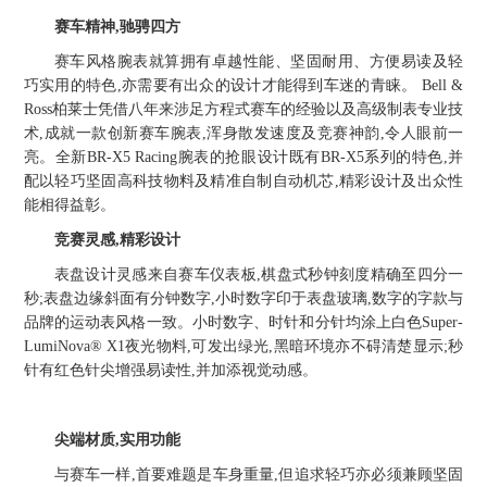
赛车精神,驰骋四方
赛车风格腕表就算拥有卓越性能、坚固耐用、方便易读及轻
巧实用的特色,亦需要有出众的设计才能得到车迷的青睐。 Bell &
Ross柏莱士凭借八年来涉足方程式赛车的经验以及高级制表专业技
术,成就一款创新赛车腕表,浑身散发速度及竞赛神韵,令人眼前一
亮。全新BR-X5 Racing腕表的抢眼设计既有BR-X5系列的特色,并
配以轻巧坚固高科技物料及精准自制自动机芯,精彩设计及出众性
能相得益彰。
竞赛灵感,精彩设计
表盘设计灵感来自赛车仪表板,棋盘式秒钟刻度精确至四分一
秒;表盘边缘斜面有分钟数字,小时数字印于表盘玻璃,数字的字款与
品牌的运动表风格一致。小时数字、时针和分针均涂上白色Super-
LumiNova® X1夜光物料,可发出绿光,黑暗环境亦不碍清楚显示;秒
针有红色针尖增强易读性,并加添视觉动感。
尖端材质,实用功能
与赛车一样,首要难题是车身重量,但追求轻巧亦必须兼顾坚固